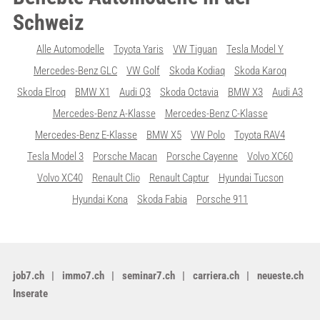
Schweiz
Alle Automodelle
Toyota Yaris
VW Tiguan
Tesla Model Y
Mercedes-Benz GLC
VW Golf
Skoda Kodiaq
Skoda Karoq
Skoda Elroq
BMW X1
Audi Q3
Skoda Octavia
BMW X3
Audi A3
Mercedes-Benz A-Klasse
Mercedes-Benz C-Klasse
Mercedes-Benz E-Klasse
BMW X5
VW Polo
Toyota RAV4
Tesla Model 3
Porsche Macan
Porsche Cayenne
Volvo XC60
Volvo XC40
Renault Clio
Renault Captur
Hyundai Tucson
Hyundai Kona
Skoda Fabia
Porsche 911
job7.ch
immo7.ch
seminar7.ch
carriera.ch
neueste.ch
Inserate