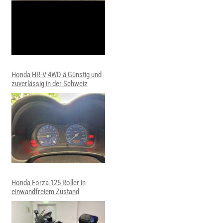
Honda HR-V 4WD â Günstig und
zuverlässig in der Schweiz
Honda Forza 125 Roller in
einwandfreiem Zustand