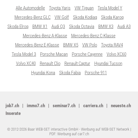
Alle Automodelle
Toyota Yaris
VW Tiguan
Tesla Model Y
Mercedes-Benz GLC
VW Golf
Skoda Kodiaq
Skoda Karoq
Skoda Elroq
BMW X1
Audi Q3
Skoda Octavia
BMW X3
Audi A3
Mercedes-Benz A-Klasse
Mercedes-Benz C-Klasse
Mercedes-Benz E-Klasse
BMW X5
VW Polo
Toyota RAV4
Tesla Model 3
Porsche Macan
Porsche Cayenne
Volvo XC60
Volvo XC40
Renault Clio
Renault Captur
Hyundai Tucson
Hyundai Kona
Skoda Fabia
Porsche 911
job7.ch
immo7.ch
seminar7.ch
carriera.ch
neueste.ch
Inserate
© 2012-2026 Baar WEB-SET interactive GmbH -
Werbung auf WEB-SET Network
|
PDF: Werbung auf car7.ch