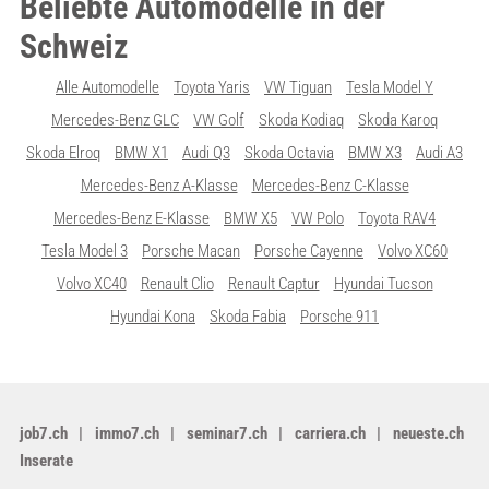
Beliebte Automodelle in der
Schweiz
Alle Automodelle
Toyota Yaris
VW Tiguan
Tesla Model Y
Mercedes-Benz GLC
VW Golf
Skoda Kodiaq
Skoda Karoq
Skoda Elroq
BMW X1
Audi Q3
Skoda Octavia
BMW X3
Audi A3
Mercedes-Benz A-Klasse
Mercedes-Benz C-Klasse
Mercedes-Benz E-Klasse
BMW X5
VW Polo
Toyota RAV4
Tesla Model 3
Porsche Macan
Porsche Cayenne
Volvo XC60
Volvo XC40
Renault Clio
Renault Captur
Hyundai Tucson
Hyundai Kona
Skoda Fabia
Porsche 911
job7.ch
immo7.ch
seminar7.ch
carriera.ch
neueste.ch
Inserate