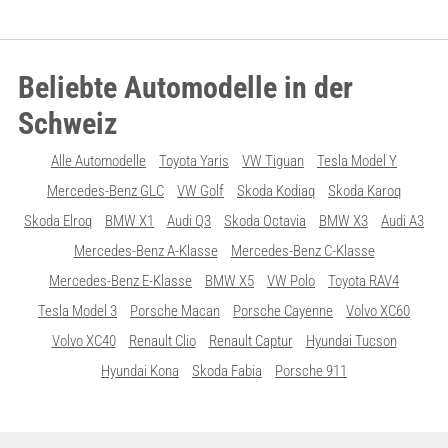
Beliebte Automodelle in der
Schweiz
Alle Automodelle
Toyota Yaris
VW Tiguan
Tesla Model Y
Mercedes-Benz GLC
VW Golf
Skoda Kodiaq
Skoda Karoq
Skoda Elroq
BMW X1
Audi Q3
Skoda Octavia
BMW X3
Audi A3
Mercedes-Benz A-Klasse
Mercedes-Benz C-Klasse
Mercedes-Benz E-Klasse
BMW X5
VW Polo
Toyota RAV4
Tesla Model 3
Porsche Macan
Porsche Cayenne
Volvo XC60
Volvo XC40
Renault Clio
Renault Captur
Hyundai Tucson
Hyundai Kona
Skoda Fabia
Porsche 911