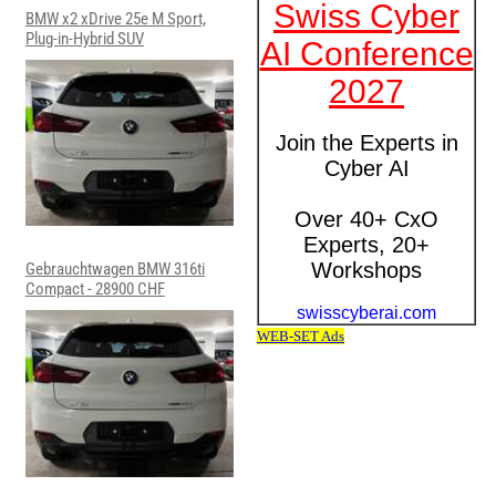
BMW x2 xDrive 25e M Sport,
Plug-in-Hybrid SUV
Gebrauchtwagen BMW 316ti
Compact - 28900 CHF