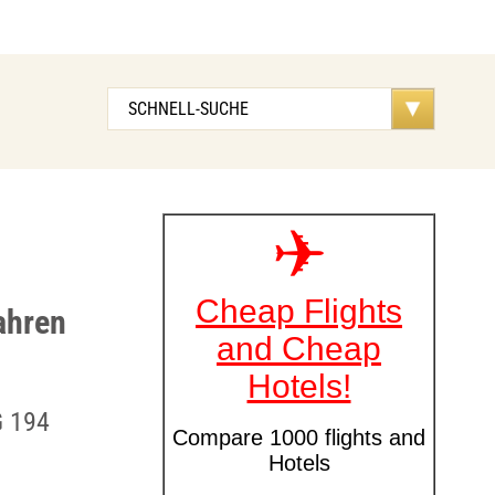
ahren
G 194