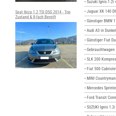
• Suzuki Ignis 1.2
• Jaguar XK 140 DH
Seat Ibiza 1.2 TSI DSG 2014 - Top
Zustand & 8-fach Bereift
• Günstiger BMW 1
• Audi A3 in Dunke
• Günstiger Fiat D
• Gebrauchtwagen 
• SLK 200 Kompres
• Fiat 500 Cabriol
• MINI Countryman
• Mercedes Sprinte
• Ford Transit Con
• SUZUKI Ignis 1.2i