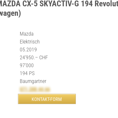
MAZDA CX-5 SKYACTIV-G 194 Revolut
wagen)
Mazda
Elektrisch
05.2019
24’950.– CHF
97’000
194 PS
Baumgartner
071 288 44 66