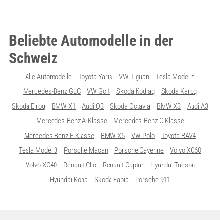
Beliebte Automodelle in der
Schweiz
Alle Automodelle
Toyota Yaris
VW Tiguan
Tesla Model Y
Mercedes-Benz GLC
VW Golf
Skoda Kodiaq
Skoda Karoq
Skoda Elroq
BMW X1
Audi Q3
Skoda Octavia
BMW X3
Audi A3
Mercedes-Benz A-Klasse
Mercedes-Benz C-Klasse
Mercedes-Benz E-Klasse
BMW X5
VW Polo
Toyota RAV4
Tesla Model 3
Porsche Macan
Porsche Cayenne
Volvo XC60
Volvo XC40
Renault Clio
Renault Captur
Hyundai Tucson
Hyundai Kona
Skoda Fabia
Porsche 911