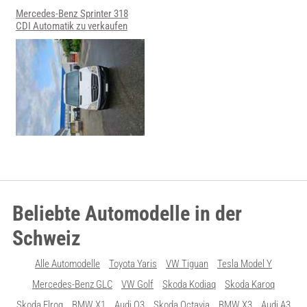
Mercedes-Benz Sprinter 318
CDI Automatik zu verkaufen
Beliebte Automodelle in der
Schweiz
Alle Automodelle
Toyota Yaris
VW Tiguan
Tesla Model Y
Mercedes-Benz GLC
VW Golf
Skoda Kodiaq
Skoda Karoq
Skoda Elroq
BMW X1
Audi Q3
Skoda Octavia
BMW X3
Audi A3