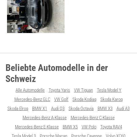
Beliebte Automodelle in der
Schweiz
Alle Automodelle
Toyota Yaris
VW Tiguan
Tesla Model Y
Mercedes-Benz GLC
VW Golf
Skoda Kodiaq
Skoda Karoq
Skoda Elroq
BMW X1
Audi Q3
Skoda Octavia
BMW X3
Audi A3
Mercedes-Benz A-Klasse
Mercedes-Benz C-Klasse
Mercedes-Benz E-Klasse
BMW X5
VW Polo
Toyota RAV4
Tesla Model 3
Porsche Macan
Porsche Cayenne
Volvo XC60