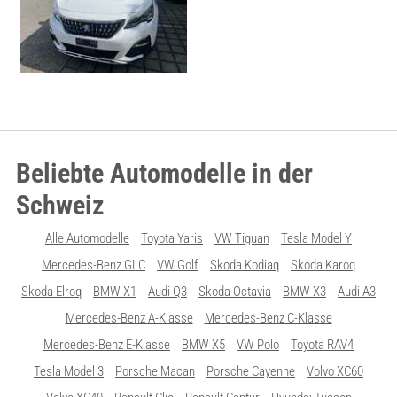
Beliebte Automodelle in der
Schweiz
Alle Automodelle
Toyota Yaris
VW Tiguan
Tesla Model Y
Mercedes-Benz GLC
VW Golf
Skoda Kodiaq
Skoda Karoq
Skoda Elroq
BMW X1
Audi Q3
Skoda Octavia
BMW X3
Audi A3
Mercedes-Benz A-Klasse
Mercedes-Benz C-Klasse
Mercedes-Benz E-Klasse
BMW X5
VW Polo
Toyota RAV4
Tesla Model 3
Porsche Macan
Porsche Cayenne
Volvo XC60