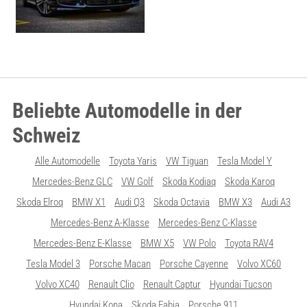
Beliebte Automodelle in der
Schweiz
Alle Automodelle
Toyota Yaris
VW Tiguan
Tesla Model Y
Mercedes-Benz GLC
VW Golf
Skoda Kodiaq
Skoda Karoq
Skoda Elroq
BMW X1
Audi Q3
Skoda Octavia
BMW X3
Audi A3
Mercedes-Benz A-Klasse
Mercedes-Benz C-Klasse
Mercedes-Benz E-Klasse
BMW X5
VW Polo
Toyota RAV4
Tesla Model 3
Porsche Macan
Porsche Cayenne
Volvo XC60
Volvo XC40
Renault Clio
Renault Captur
Hyundai Tucson
Hyundai Kona
Skoda Fabia
Porsche 911