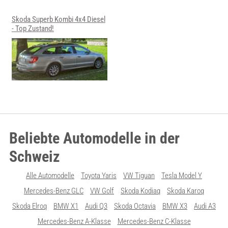
Skoda Superb Kombi 4x4 Diesel
- Top Zustand!
Beliebte Automodelle in der
Schweiz
Alle Automodelle
Toyota Yaris
VW Tiguan
Tesla Model Y
Mercedes-Benz GLC
VW Golf
Skoda Kodiaq
Skoda Karoq
Skoda Elroq
BMW X1
Audi Q3
Skoda Octavia
BMW X3
Audi A3
Mercedes-Benz A-Klasse
Mercedes-Benz C-Klasse