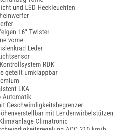
licht und LED Heckleuchten
heinwerfer
erfer
felgen 16" Twister
ne vorne
nslenkrad Leder
ichtsensor
-Kontrollsystem RDK
e geteilt umklappbar
remium
istent LKA
p Automatik
t Geschwindigkeitsbegrenzer
höhenverstellbar mit Lendenwirbelstützen
Klimaanlage Climatronic
schwindigkeitsregelung ACC 210 km/h