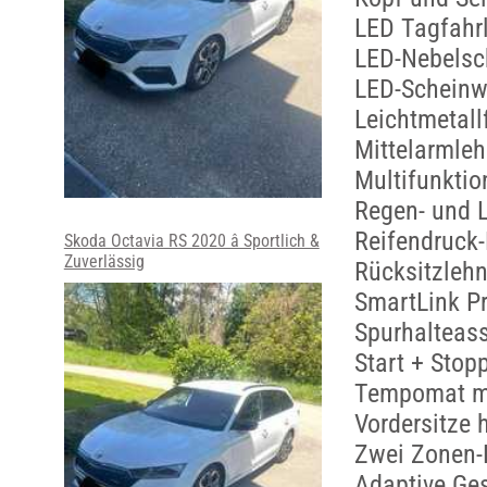
LED Tagfahr
LED-Nebelsc
LED-Scheinw
Leichtmetall
Mittelarmleh
Multifunktio
Regen- und L
Reifendruck
Skoda Octavia RS 2020 â Sportlich &
Zuverlässig
Rücksitzlehn
SmartLink P
Spurhalteass
Start + Stop
Tempomat mi
Vordersitze 
Zwei Zonen-
Adaptive Ge