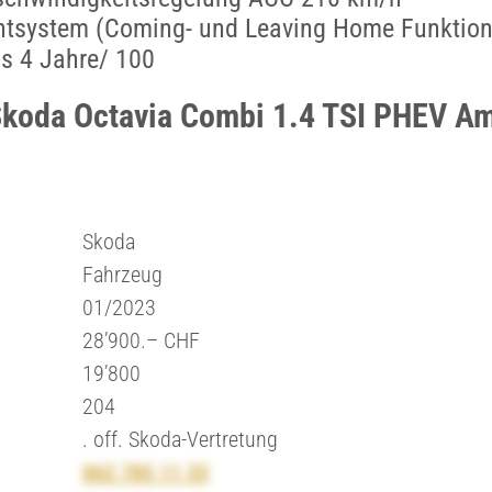
entsystem (Coming- und Leaving Home Funktion
us 4 Jahre/ 100
Skoda Octavia Combi 1.4 TSI PHEV Am
Skoda
Fahrzeug
01/2023
28’900.– CHF
19’800
204
. off. Skoda-Vertretung
062 785 11 33