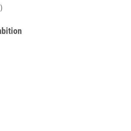
)
bition