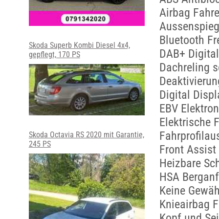
Airbag Fahre
Aussenspiege
Bluetooth Fr
Skoda Superb Kombi Diesel 4x4,
DAB+ Digita
gepflegt, 170 PS
Dachreling 
Deaktivierun
Digital Disp
EBV Elektron
Elektrische 
Fahrprofilau
Skoda Octavia RS 2020 mit Garantie,
245 PS
Front Assis
Heizbare Sc
HSA Berganf
Keine Gewäh
Knieairbag F
Kopf und Sei