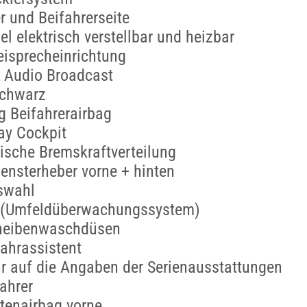
r und Beifahrerseite
l elektrisch verstellbar und heizbar
eisprecheinrichtung
l Audio Broadcast
schwarz
g Beifahrerairbag
lay Cockpit
ische Bremskraftverteilung
Fensterheber vorne + hinten
swahl
t (Umfeldüberwachungssystem)
heibenwaschdüsen
ahrassistent
r auf die Angaben der Serienausstattungen
ahrer
tenairbag vorne