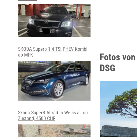
SKODA Superb 1.4 TSI PHEV Kombi
Fotos von
ab MFK
DSG
Skoda SuperB Allrad in Weiss â Top
Zustand, 4500 CHF