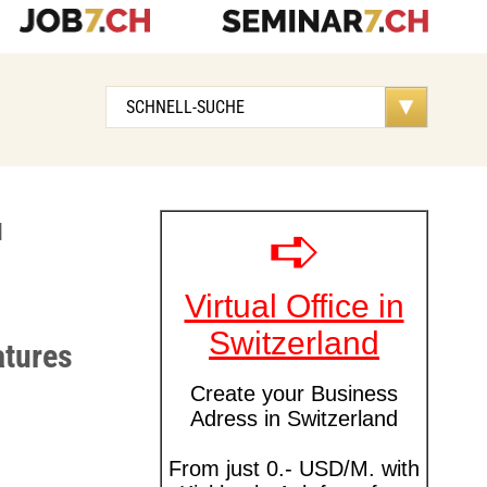
u
atures