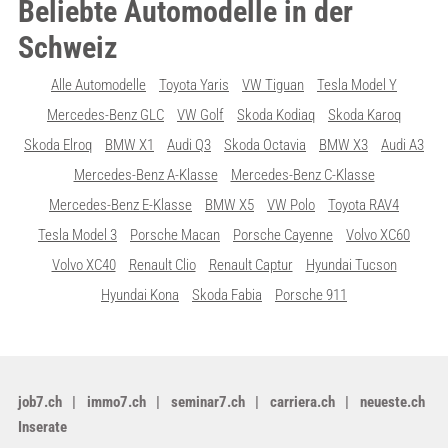
Beliebte Automodelle in der
Schweiz
Alle Automodelle
Toyota Yaris
VW Tiguan
Tesla Model Y
Mercedes-Benz GLC
VW Golf
Skoda Kodiaq
Skoda Karoq
Skoda Elroq
BMW X1
Audi Q3
Skoda Octavia
BMW X3
Audi A3
Mercedes-Benz A-Klasse
Mercedes-Benz C-Klasse
Mercedes-Benz E-Klasse
BMW X5
VW Polo
Toyota RAV4
Tesla Model 3
Porsche Macan
Porsche Cayenne
Volvo XC60
Volvo XC40
Renault Clio
Renault Captur
Hyundai Tucson
Hyundai Kona
Skoda Fabia
Porsche 911
job7.ch
immo7.ch
seminar7.ch
carriera.ch
neueste.ch
Inserate