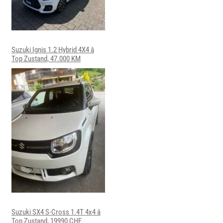
Suzuki Ignis 1.2 Hybrid 4X4 â
Top Zustand, 47.000 KM
Suzuki SX4 S-Cross 1.4T 4x4 â
Top Zustand, 19990 CHF