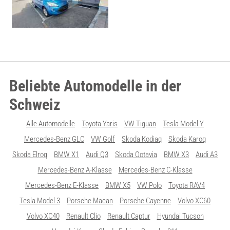
Beliebte Automodelle in der
Schweiz
Alle Automodelle
Toyota Yaris
VW Tiguan
Tesla Model Y
Mercedes-Benz GLC
VW Golf
Skoda Kodiaq
Skoda Karoq
Skoda Elroq
BMW X1
Audi Q3
Skoda Octavia
BMW X3
Audi A3
Mercedes-Benz A-Klasse
Mercedes-Benz C-Klasse
Mercedes-Benz E-Klasse
BMW X5
VW Polo
Toyota RAV4
Tesla Model 3
Porsche Macan
Porsche Cayenne
Volvo XC60
Volvo XC40
Renault Clio
Renault Captur
Hyundai Tucson