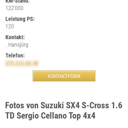
KM-Stand:
122’000
Leistung PS:
120
Kontakt:
. Hansjürg
Telefon:
079 315 04 48
Fotos von Suzuki SX4 S-Cross 1.6
TD Sergio Cellano Top 4x4