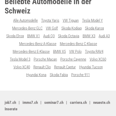
Beliebte Automodelle in der
Schweiz
Alle Automodelle
Toyota Yaris
VW Tiguan
Tesla Model Y
Mercedes-Benz GLC
VW Golf
Skoda Kodiaq
Skoda Karoq
Skoda Elroq
BMW X1
Audi Q3
Skoda Octavia
BMW X3
Audi A3
Mercedes-Benz A-Klasse
Mercedes-Benz C-Klasse
Mercedes-Benz E-Klasse
BMW X5
VW Polo
Toyota RAV4
Tesla Model 3
Porsche Macan
Porsche Cayenne
Volvo XC60
Volvo XC40
Renault Clio
Renault Captur
Hyundai Tucson
Hyundai Kona
Skoda Fabia
Porsche 911
job7.ch
immo7.ch
seminar7.ch
carriera.ch
neueste.ch
Inserate