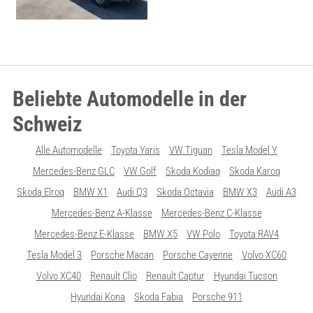
Beliebte Automodelle in der
Schweiz
Alle Automodelle
Toyota Yaris
VW Tiguan
Tesla Model Y
Mercedes-Benz GLC
VW Golf
Skoda Kodiaq
Skoda Karoq
Skoda Elroq
BMW X1
Audi Q3
Skoda Octavia
BMW X3
Audi A3
Mercedes-Benz A-Klasse
Mercedes-Benz C-Klasse
Mercedes-Benz E-Klasse
BMW X5
VW Polo
Toyota RAV4
Tesla Model 3
Porsche Macan
Porsche Cayenne
Volvo XC60
Volvo XC40
Renault Clio
Renault Captur
Hyundai Tucson
Hyundai Kona
Skoda Fabia
Porsche 911