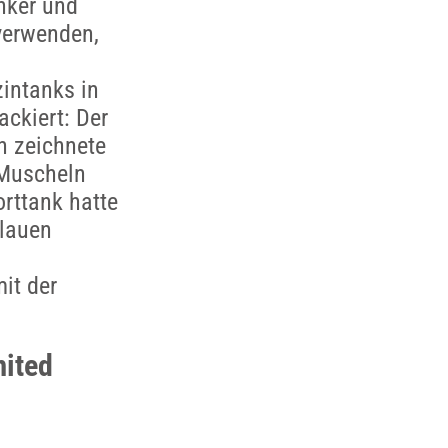
inker und
verwenden,
zintanks in
ackiert: Der
n zeichnete
 Muscheln
orttank hatte
blauen
it der
mited