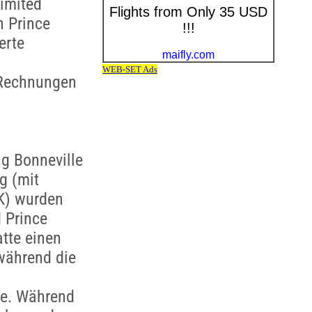
imited
n Prince
erte
 Rechnungen
g Bonneville
g (mit
K) wurden
 Prince
tte einen
während die
te. Während