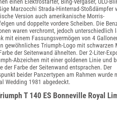
nen einen Elektrostarter, Bing-Vergaser, ULO-Bl
ige Marzocchi Strada-Hinterrad-Stoßdämpfer 
itische Version auch amerikanische Morris-
felgen und doppelte vordere Scheiben. Die Ben
onen waren verchromt, jedoch unterschiedlich l
ank mit einem Fassungsvermögen von 4 Gallone
ein gewöhnliches Triumph-Logo mit schwarzen
 Farbe der Seitenwand ähnelten. Der 2-Liter-Exp
iumph-Abzeichen mit einer goldenen Linie und 
e der Farbe der Seitenwand entsprachen. Der
spunkt beider Panzertypen am Rahmen wurde m
yal Wedding 1981 abgedeckt.
Triumph T 140 ES Bonneville Royal Li