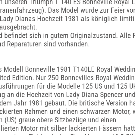
n unseren Triumph T 140 ES Bonneville Royal L
eranenfahrzeug). Das Model wurde zur Feier vo
Lady Dianas Hochzeit 1981 als königlich limiti
ausgebracht.
 befindet sich in gutem Originalzustand. Alle
nd Reparaturen sind vorhanden.
s Modell Bonneville 1981 T140LE Royal Weddin
ted Edition. Nur 250 Bonnevilles Royal Weddin
usführungen für die Modelle 125 US und 125 U
ng an die Hochzeit von Lady Diana Spencer und
dem Jahr 1981 gebaut. Die britische Version ha
ackierten Rahmen und einen schwarzen Motor, 
n (US) graue obere Sitzbezüge und einen
ierten Motor mit silber lackierten Fässern hat