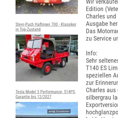
Wir verkaufe
Edition (Vet
Charles und 
Ausgabe her
Steyr-Puch Haflinger 700 - Klassiker
in Top-Zustand
Das Motorrad
zu Service u
Info:
Sehr seltene
T140 ES Limi
speziellen A
zur Erinneru
Charles aus 
Tesla Model 3 Performance, 514PS,
silbergrau l
Garantie bis 12/2027
Exportversio
hochglanzpol