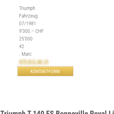
Triumph
Fahrzeug
07/1981
9’300.– CHF
25’000
42
. Marc
079 812 48 19
 Triumph T 140 ES Bonneville Royal L