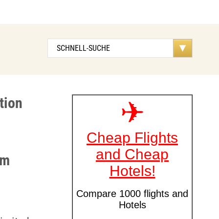
tion
im