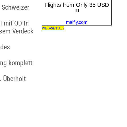
D Schweizer
I mit OD In
ssem Verdeck
 des
ung komplett
 Überholt