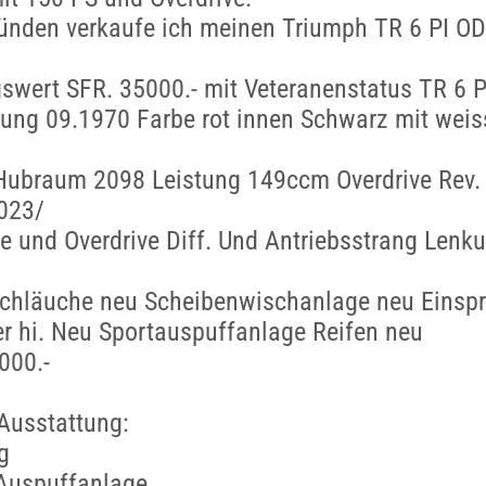
ründen verkaufe ich meinen Triumph TR 6 PI O
swert SFR. 35000.- mit Veteranenstatus TR 6 P
zung 09.1970 Farbe rot innen Schwarz mit wei
Hubraum 2098 Leistung 149ccm Overdrive Rev.
023/
e und Overdrive Diff. Und Antriebsstrang Lenk
chläuche neu Scheibenwischanlage neu Einspr.
r hi. Neu Sportauspuffanlage Reifen neu
000.-
Ausstattung:
g
 Auspuffanlage.