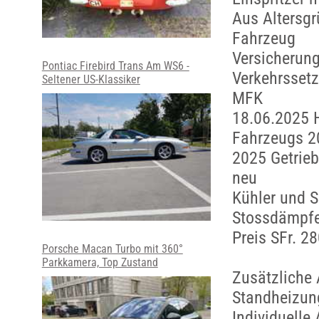
Aus Altersg
Fahrzeug
Versicherung
Pontiac Firebird Trans Am WS6 -
Verkehrsset
Seltener US-Klassiker
MFK
18.06.2025 
Fahrzeugs 2
2025 Getrieb
neu
Kühler und S
Stossdämpfe
Preis SFr. 28
Porsche Macan Turbo mit 360°
Parkkamera, Top Zustand
Zusätzliche 
Standheizun
Individuelle