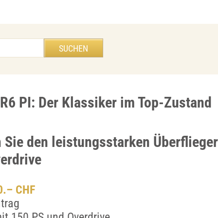
R6 PI: Der Klassiker im Top-Zustand
 Sie den leistungsstarken Überflieger
erdrive
00.– CHF
trag
mit 150 PS und Overdrive.