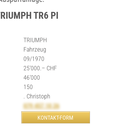
TRIUMPH TR6 PI
TRIUMPH
Fahrzeug
09/1970
25’000.– CHF
46’000
150
. Christoph
079 457 10 26