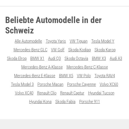
Beliebte Automodelle in der
Schweiz
Alle Automodelle
Toyota Yaris
VW Tiguan
Tesla Model Y
Mercedes-Benz GLC
VW Golf
Skoda Kodiaq
Skoda Karoq
Skoda Elroq
BMW X1
Audi Q3
Skoda Octavia
BMW X3
Audi A3
Mercedes-Benz A-Klasse
Mercedes-Benz C-Klasse
Mercedes-Benz E-Klasse
BMW X5
VW Polo
Toyota RAV4
Tesla Model 3
Porsche Macan
Porsche Cayenne
Volvo XC60
Volvo XC40
Renault Clio
Renault Captur
Hyundai Tucson
Hyundai Kona
Skoda Fabia
Porsche 911