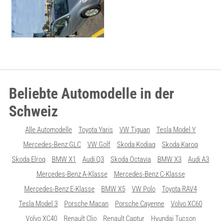
Beliebte Automodelle in der
Schweiz
Alle Automodelle
Toyota Yaris
VW Tiguan
Tesla Model Y
Mercedes-Benz GLC
VW Golf
Skoda Kodiaq
Skoda Karoq
Skoda Elroq
BMW X1
Audi Q3
Skoda Octavia
BMW X3
Audi A3
Mercedes-Benz A-Klasse
Mercedes-Benz C-Klasse
Mercedes-Benz E-Klasse
BMW X5
VW Polo
Toyota RAV4
Tesla Model 3
Porsche Macan
Porsche Cayenne
Volvo XC60
Volvo XC40
Renault Clio
Renault Captur
Hyundai Tucson