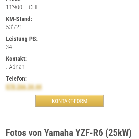
11’900.– CHF
KM-Stand:
53’721
Leistung PS:
34
Kontakt:
. Adnan
Telefon:
078 266 34 44
Fotos von Yamaha YZF-R6 (25kW)