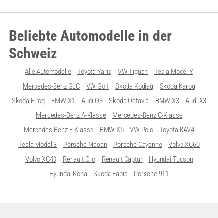
Beliebte Automodelle in der
Schweiz
Alle Automodelle
Toyota Yaris
VW Tiguan
Tesla Model Y
Mercedes-Benz GLC
VW Golf
Skoda Kodiaq
Skoda Karoq
Skoda Elroq
BMW X1
Audi Q3
Skoda Octavia
BMW X3
Audi A3
Mercedes-Benz A-Klasse
Mercedes-Benz C-Klasse
Mercedes-Benz E-Klasse
BMW X5
VW Polo
Toyota RAV4
Tesla Model 3
Porsche Macan
Porsche Cayenne
Volvo XC60
Volvo XC40
Renault Clio
Renault Captur
Hyundai Tucson
Hyundai Kona
Skoda Fabia
Porsche 911