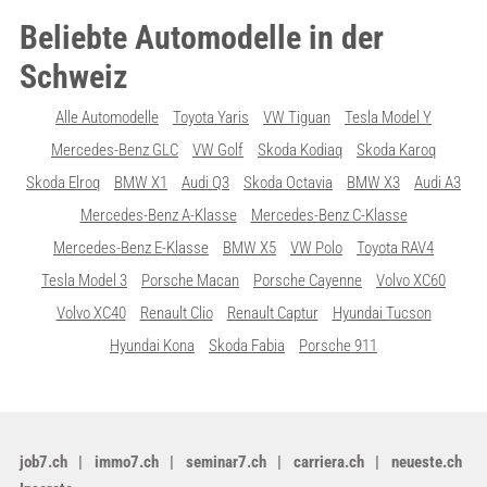
Beliebte Automodelle in der
Schweiz
Alle Automodelle
Toyota Yaris
VW Tiguan
Tesla Model Y
Mercedes-Benz GLC
VW Golf
Skoda Kodiaq
Skoda Karoq
Skoda Elroq
BMW X1
Audi Q3
Skoda Octavia
BMW X3
Audi A3
Mercedes-Benz A-Klasse
Mercedes-Benz C-Klasse
Mercedes-Benz E-Klasse
BMW X5
VW Polo
Toyota RAV4
Tesla Model 3
Porsche Macan
Porsche Cayenne
Volvo XC60
Volvo XC40
Renault Clio
Renault Captur
Hyundai Tucson
Hyundai Kona
Skoda Fabia
Porsche 911
job7.ch
immo7.ch
seminar7.ch
carriera.ch
neueste.ch