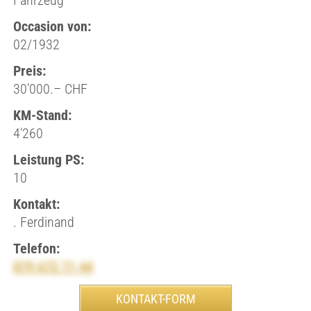
Fahrzeug
Occasion von:
02/1932
Preis:
30’000.– CHF
KM-Stand:
4’260
Leistung PS:
10
Kontakt:
. Ferdinand
Telefon:
079 672 71 44