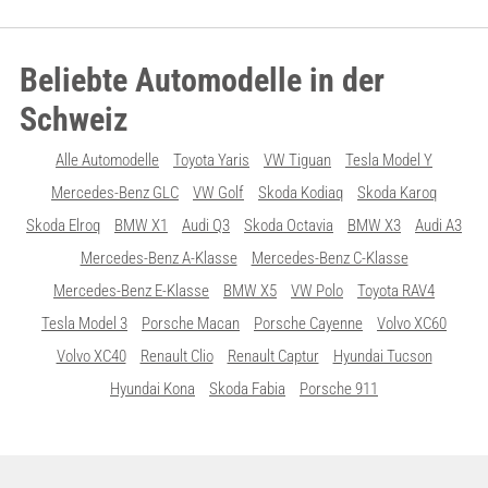
Beliebte Automodelle in der
Schweiz
Alle Automodelle
Toyota Yaris
VW Tiguan
Tesla Model Y
Mercedes-Benz GLC
VW Golf
Skoda Kodiaq
Skoda Karoq
Skoda Elroq
BMW X1
Audi Q3
Skoda Octavia
BMW X3
Audi A3
Mercedes-Benz A-Klasse
Mercedes-Benz C-Klasse
Mercedes-Benz E-Klasse
BMW X5
VW Polo
Toyota RAV4
Tesla Model 3
Porsche Macan
Porsche Cayenne
Volvo XC60
Volvo XC40
Renault Clio
Renault Captur
Hyundai Tucson
Hyundai Kona
Skoda Fabia
Porsche 911