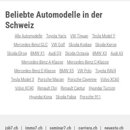
Beliebte Automodelle in der
Schweiz
Alle Automodelle
Toyota Yaris
VW Tiguan
Tesla Model Y
Mercedes-Benz GLC
VW Golf
Skoda Kodiaq
Skoda Karoq
Skoda Elroq
BMW X1
Audi Q3
Skoda Octavia
BMW X3
Audi A3
Mercedes-Benz A-Klasse
Mercedes-Benz C-Klasse
Mercedes-Benz E-Klasse
BMW X5
VW Polo
Toyota RAV4
Tesla Model 3
Porsche Macan
Porsche Cayenne
Volvo XC60
Volvo XC40
Renault Clio
Renault Captur
Hyundai Tucson
Hyundai Kona
Skoda Fabia
Porsche 911
job7.ch
immo7.ch
seminar7.ch
carriera.ch
neueste.ch