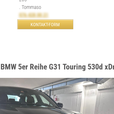
. Tommaso
076 428 00 21
 BMW 5er Reihe G31 Touring 530d xD