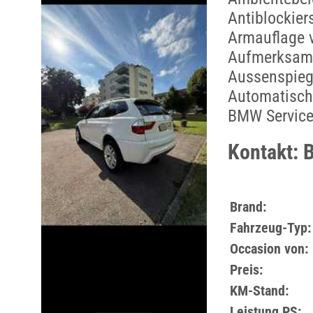
Antiblockie
Armauflage 
Aufmerksamk
Aussenspiege
Automatisch
BMW Service
Kontakt: 
Brand:
Fahrzeug-Typ:
Occasion von:
Preis:
KM-Stand:
Leistung PS: