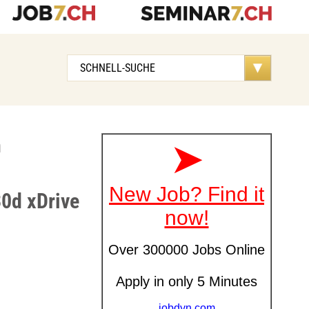
n
0d xDrive