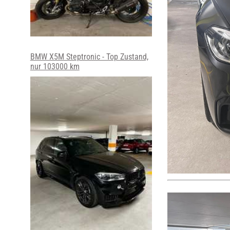
BMW X5M Steptronic - Top Zustand,
nur 103000 km