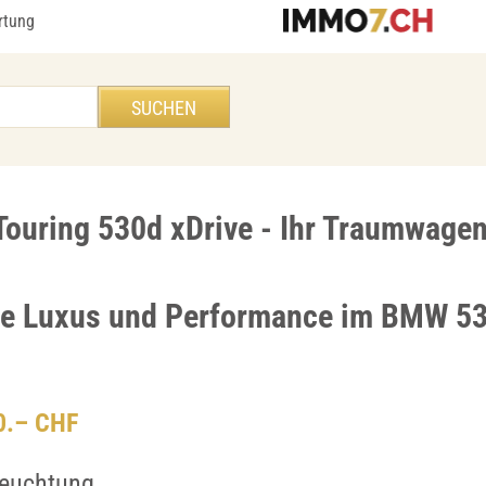
rtung
ouring 530d xDrive - Ihr Traumwage
ie Luxus und Performance im BMW 53
00.– CHF
euchtung