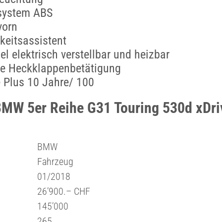
rsystem ABS
vorn
eitsassistent
l elektrisch verstellbar und heizbar
e Heckklappenbetätigung
 Plus 10 Jahre/ 100
BMW 5er Reihe G31 Touring 530d xDr
BMW
Fahrzeug
01/2018
26’900.– CHF
145’000
265