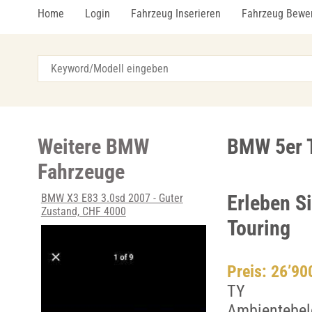
Home
Login
Fahrzeug Inserieren
Fahrzeug Bewe
Weitere BMW
BMW 5er T
Fahrzeuge
Erleben S
BMW X3 E83 3.0sd 2007 - Guter
Zustand, CHF 4000
Touring
Preis: 26’9
TY
Ambientebel