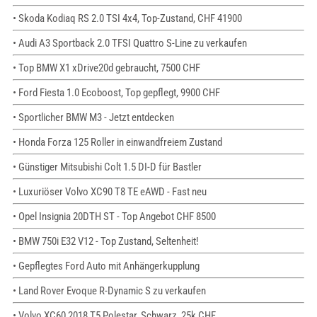
• Skoda Kodiaq RS 2.0 TSI 4x4, Top-Zustand, CHF 41900
• Audi A3 Sportback 2.0 TFSI Quattro S-Line zu verkaufen
• Top BMW X1 xDrive20d gebraucht, 7500 CHF
• Ford Fiesta 1.0 Ecoboost, Top gepflegt, 9900 CHF
• Sportlicher BMW M3 - Jetzt entdecken
• Honda Forza 125 Roller in einwandfreiem Zustand
• Günstiger Mitsubishi Colt 1.5 DI-D für Bastler
• Luxuriöser Volvo XC90 T8 TE eAWD - Fast neu
• Opel Insignia 20DTH ST - Top Angebot CHF 8500
• BMW 750i E32 V12 - Top Zustand, Seltenheit!
• Gepflegtes Ford Auto mit Anhängerkupplung
• Land Rover Evoque R-Dynamic S zu verkaufen
• Volvo XC60 2018 T5 Polestar, Schwarz, 25k CHF