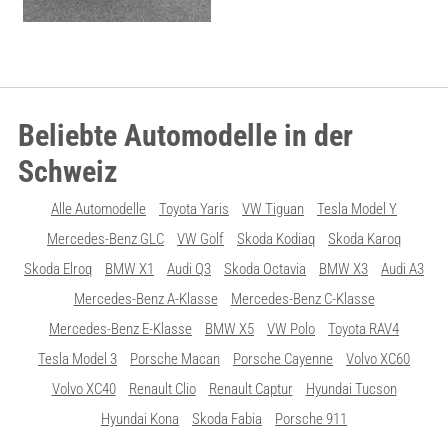
Beliebte Automodelle in der
Schweiz
Alle Automodelle
Toyota Yaris
VW Tiguan
Tesla Model Y
Mercedes-Benz GLC
VW Golf
Skoda Kodiaq
Skoda Karoq
Skoda Elroq
BMW X1
Audi Q3
Skoda Octavia
BMW X3
Audi A3
Mercedes-Benz A-Klasse
Mercedes-Benz C-Klasse
Mercedes-Benz E-Klasse
BMW X5
VW Polo
Toyota RAV4
Tesla Model 3
Porsche Macan
Porsche Cayenne
Volvo XC60
Volvo XC40
Renault Clio
Renault Captur
Hyundai Tucson
Hyundai Kona
Skoda Fabia
Porsche 911