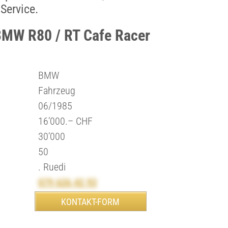
Service.
BMW R80 / RT Cafe Racer
BMW
Fahrzeug
06/1985
16’000.– CHF
30’000
50
. Ruedi
079 626 42 93