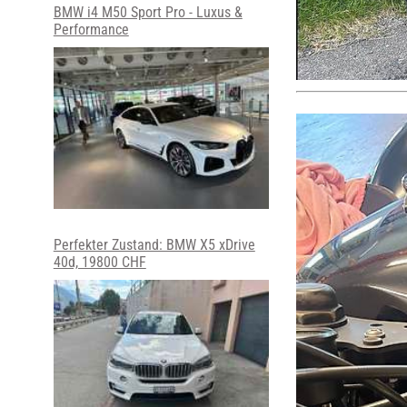
BMW i4 M50 Sport Pro - Luxus &
Performance
Perfekter Zustand: BMW X5 xDrive
40d, 19800 CHF