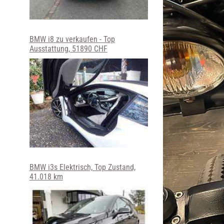
BMW i8 zu verkaufen - Top
Ausstattung, 51890 CHF
BMW i3s Elektrisch, Top Zustand,
41.018 km