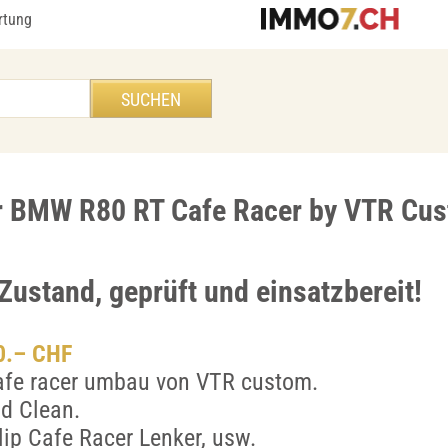
rtung
r BMW R80 RT Cafe Racer by VTR Cu
Zustand, geprüft und einsatzbereit!
00.– CHF
fe racer umbau von VTR custom.
nd Clean.
ip Cafe Racer Lenker, usw.