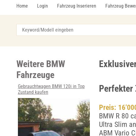
Home
Login
Fahrzeug Inserieren
Fahrzeug Bewe
Weitere BMW
Exklusive
Fahrzeuge
Perfekter 
Gebrauchtwagen BMW 120i in Top
Zustand kaufen
Preis: 16’0
BMW R 80 ca
Ultra Slim a
ABM Vario Cl