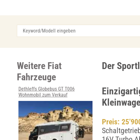
Weitere Fiat
Der Sport
Fahrzeuge
Einzigart
Dethleffs Globebus GT T006
Wohnmobil zum Verkauf
Kleinwag
Preis: 25’9
Schaltgetrie
16V Turbo A