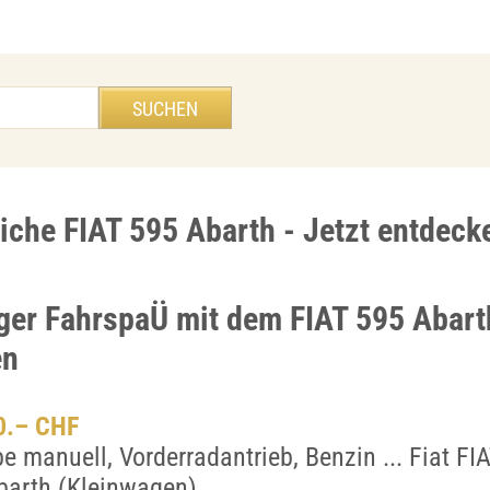
liche FIAT 595 Abarth - Jetzt entdeck
iger FahrspaÜ mit dem FIAT 595 Abart
en
00.– CHF
be manuell, Vorderradantrieb, Benzin ... Fiat FI
barth (Kleinwagen)