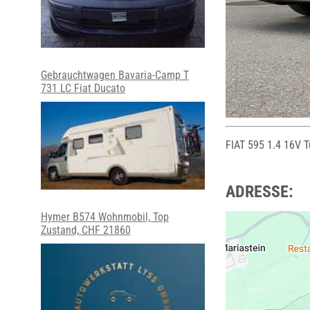
Gebrauchtwagen Bavaria-Camp T
731 LC Fiat Ducato
FIAT 595 1.4 16V T
ADRESSE:
Hymer B574 Wohnmobil, Top
Zustand, CHF 21860