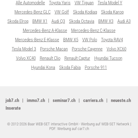
Alle Automodelle
Toyota Yaris
VW Tiguan
Tesla Model Y
Mercedes-Benz GLC
VW Golf
Skoda Kodiaq
Skoda Karoq
Skoda Elroq
BMW X1
Audi Q3
Skoda Octavia
BMW X3
Audi A3
Mercedes-Benz A-Klasse
Mercedes-Benz C-Klasse
Mercedes-Benz E-Klasse
BMW X5
VW Polo
Toyota RAV4
Tesla Model 3
Porsche Macan
Porsche Cayenne
Volvo XC60
Volvo XC40
Renault Clio
Renault Captur
Hyundai Tucson
Hyundai Kona
Skoda Fabia
Porsche 911
job7.ch
immo7.ch
seminar7.ch
carriera.ch
neueste.ch
Inserate
© 2012-2026 Baar WEB-SET interactive GmbH -
Werbung auf WEB-SET Network
|
PDF: Werbung auf car7.ch