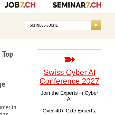
n Top
ge
mmer in
 das