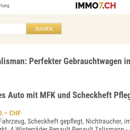
rtung
alisman: Perfekter Gebrauchtwagen i
ies Auto mit MFK und Scheckheft Pfle
00.– CHF
 Fahrzeug, Scheckheft gepflegt, Nichtraucher, i
kt, 4 Winterräder Renault Renault Talismann -