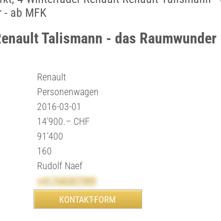
 - ab MFK
Renault Talismann - das Raumwunder
Renault
Personenwagen
2016-03-01
14’900.– CHF
91’400
160
Rudolf Naef
+41768307989