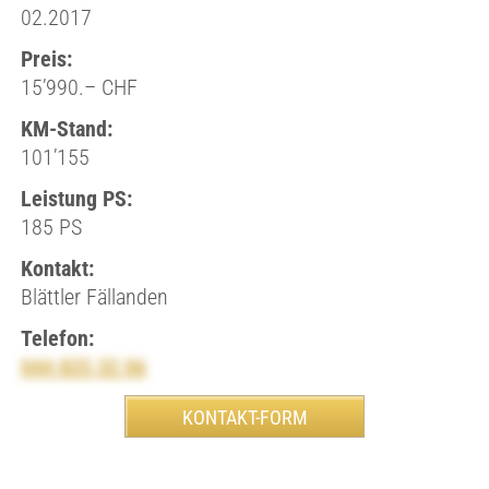
02.2017
Preis:
15’990.– CHF
KM-Stand:
101’155
Leistung PS:
185 PS
Kontakt:
Blättler Fällanden
Telefon:
044 825 32 06