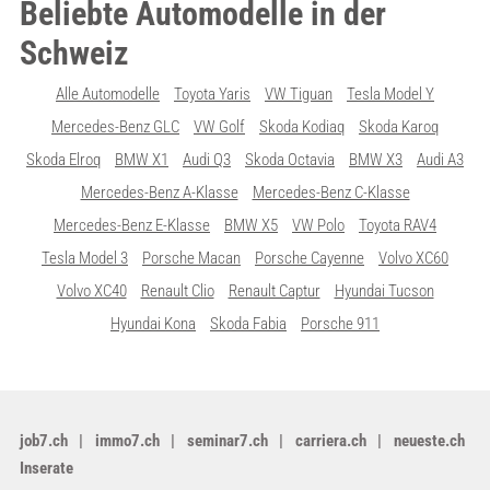
Beliebte Automodelle in der
Schweiz
Alle Automodelle
Toyota Yaris
VW Tiguan
Tesla Model Y
Mercedes-Benz GLC
VW Golf
Skoda Kodiaq
Skoda Karoq
Skoda Elroq
BMW X1
Audi Q3
Skoda Octavia
BMW X3
Audi A3
Mercedes-Benz A-Klasse
Mercedes-Benz C-Klasse
Mercedes-Benz E-Klasse
BMW X5
VW Polo
Toyota RAV4
Tesla Model 3
Porsche Macan
Porsche Cayenne
Volvo XC60
Volvo XC40
Renault Clio
Renault Captur
Hyundai Tucson
Hyundai Kona
Skoda Fabia
Porsche 911
job7.ch
immo7.ch
seminar7.ch
carriera.ch
neueste.ch
Inserate