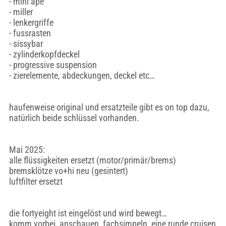
- mini ape
- miller
- lenkergriffe
- fussrasten
- sissybar
- zylinderkopfdeckel
- progressive suspension
- zierelemente, abdeckungen, deckel etc…
haufenweise original und ersatzteile gibt es on top dazu,
natürlich beide schlüssel vorhanden.
Mai 2025:
alle flüssigkeiten ersetzt (motor/primär/brems)
bremsklötze vo+hi neu (gesintert)
luftfilter ersetzt
die fortyeight ist eingelöst und wird bewegt…
komm vorbei, anschauen, fachsimpeln, eine runde cruisen