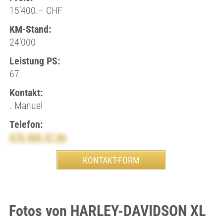
15’400.– CHF
KM-Stand:
24’000
Leistung PS:
67
Kontakt:
. Manuel
Telefon:
078 400 47 86
Fotos von HARLEY-DAVIDSON XL