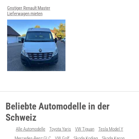
Gnstiger Renault Master
Lieferwagen mieten
Beliebte Automodelle in der
Schweiz
Alle Automodelle
Toyota Yaris
VW Tiguan
Tesla Model Y
Mercedes-Benz GLC
VW Golf
Skoda Kodiaq
Skoda Karoq