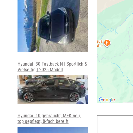
Hyundai i30 Fastback N | Sportlich &
Vielseitig | 2025 Modell
Hyundai i10 gebraucht, MFK neu,
top gepflegt, 8-fach bereift