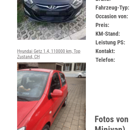
Fahrzeug-Typ:
Occasion von:
Preis:
KM-Stand:
Leistung PS:
Kontakt:
Hyundai Getz 1.4, 110000 km, Top
Zustand, CH
Telefon:
Fotos von
Minivan)