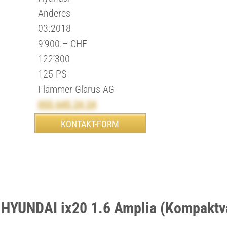
Anderes
03.2018
9’900.– CHF
122’300
125 PS
Flammer Glarus AG
055 645 24 24
 HYUNDAI ix20 1.6 Amplia (Kompaktv