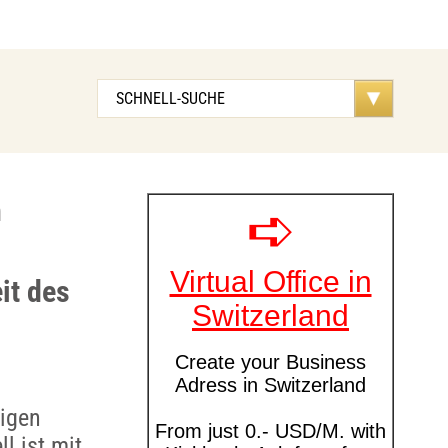
n
it des
tigen
l ist mit