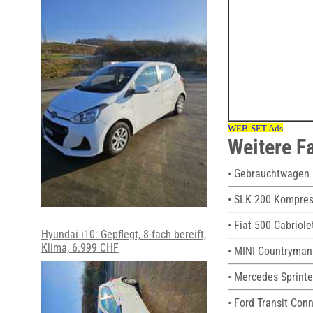
Weitere F
• Gebrauchtwagen 
• SLK 200 Kompres
• Fiat 500 Cabriol
Hyundai i10: Gepflegt, 8-fach bereift,
Klima, 6.999 CHF
• MINI Countryman
• Mercedes Sprinte
• Ford Transit Con