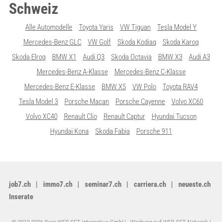
Schweiz
Alle Automodelle
Toyota Yaris
VW Tiguan
Tesla Model Y
Mercedes-Benz GLC
VW Golf
Skoda Kodiaq
Skoda Karoq
Skoda Elroq
BMW X1
Audi Q3
Skoda Octavia
BMW X3
Audi A3
Mercedes-Benz A-Klasse
Mercedes-Benz C-Klasse
Mercedes-Benz E-Klasse
BMW X5
VW Polo
Toyota RAV4
Tesla Model 3
Porsche Macan
Porsche Cayenne
Volvo XC60
Volvo XC40
Renault Clio
Renault Captur
Hyundai Tucson
Hyundai Kona
Skoda Fabia
Porsche 911
job7.ch
immo7.ch
seminar7.ch
carriera.ch
neueste.ch
Inserate