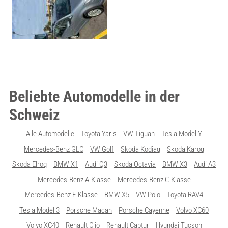
Beliebte Automodelle in der
Schweiz
Alle Automodelle
Toyota Yaris
VW Tiguan
Tesla Model Y
Mercedes-Benz GLC
VW Golf
Skoda Kodiaq
Skoda Karoq
Skoda Elroq
BMW X1
Audi Q3
Skoda Octavia
BMW X3
Audi A3
Mercedes-Benz A-Klasse
Mercedes-Benz C-Klasse
Mercedes-Benz E-Klasse
BMW X5
VW Polo
Toyota RAV4
Tesla Model 3
Porsche Macan
Porsche Cayenne
Volvo XC60
Volvo XC40
Renault Clio
Renault Captur
Hyundai Tucson