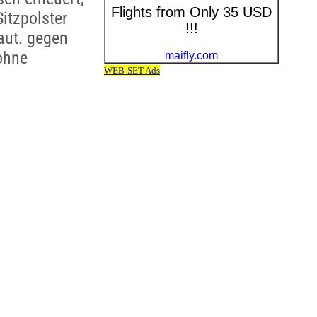
itzpolster
aut. gegen
ohne