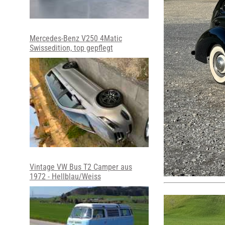
Mercedes-Benz V250 4Matic
Swissedition, top gepflegt
Vintage VW Bus T2 Camper aus
1972 - Hellblau/Weiss