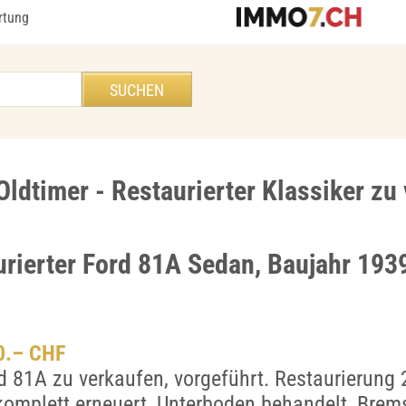
rtung
Oldtimer - Restaurierter Klassiker zu
urierter Ford 81A Sedan, Baujahr 193
00.– CHF
d 81A zu verkaufen, vorgeführt. Restaurierung
omplett erneuert, Unterboden behandelt, Brems