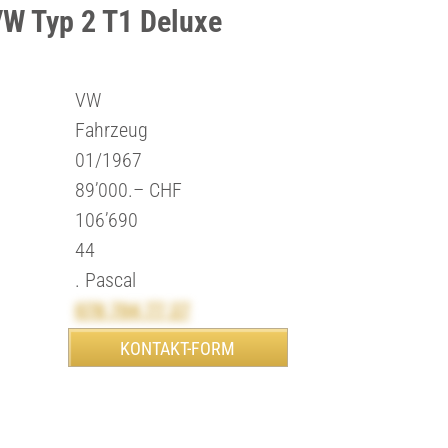
VW Typ 2 T1 Deluxe
VW
Fahrzeug
01/1967
89’000.– CHF
106’690
44
. Pascal
078 704 77 27