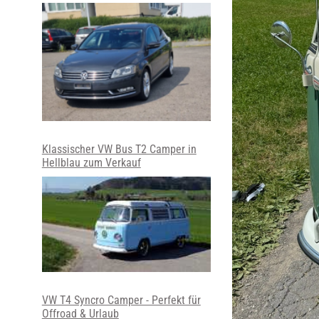
Klassischer VW Bus T2 Camper in
Hellblau zum Verkauf
VW T4 Syncro Camper - Perfekt für
Offroad & Urlaub