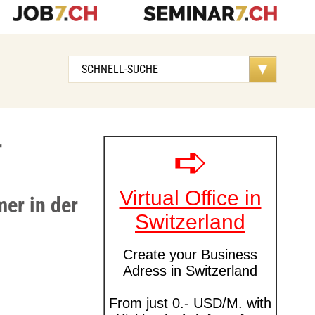
r
er in der