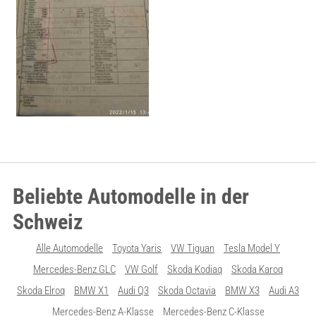
Beliebte Automodelle in der
Schweiz
Alle Automodelle
Toyota Yaris
VW Tiguan
Tesla Model Y
Mercedes-Benz GLC
VW Golf
Skoda Kodiaq
Skoda Karoq
Skoda Elroq
BMW X1
Audi Q3
Skoda Octavia
BMW X3
Audi A3
Mercedes-Benz A-Klasse
Mercedes-Benz C-Klasse