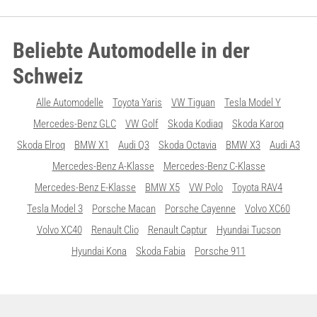
Beliebte Automodelle in der
Schweiz
Alle Automodelle
Toyota Yaris
VW Tiguan
Tesla Model Y
Mercedes-Benz GLC
VW Golf
Skoda Kodiaq
Skoda Karoq
Skoda Elroq
BMW X1
Audi Q3
Skoda Octavia
BMW X3
Audi A3
Mercedes-Benz A-Klasse
Mercedes-Benz C-Klasse
Mercedes-Benz E-Klasse
BMW X5
VW Polo
Toyota RAV4
Tesla Model 3
Porsche Macan
Porsche Cayenne
Volvo XC60
Volvo XC40
Renault Clio
Renault Captur
Hyundai Tucson
Hyundai Kona
Skoda Fabia
Porsche 911