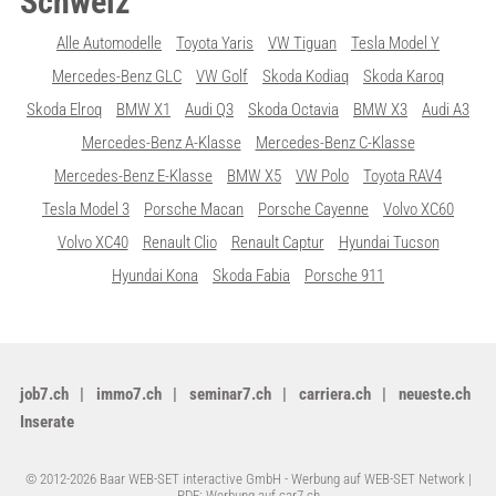
Schweiz
Alle Automodelle
Toyota Yaris
VW Tiguan
Tesla Model Y
Mercedes-Benz GLC
VW Golf
Skoda Kodiaq
Skoda Karoq
Skoda Elroq
BMW X1
Audi Q3
Skoda Octavia
BMW X3
Audi A3
Mercedes-Benz A-Klasse
Mercedes-Benz C-Klasse
Mercedes-Benz E-Klasse
BMW X5
VW Polo
Toyota RAV4
Tesla Model 3
Porsche Macan
Porsche Cayenne
Volvo XC60
Volvo XC40
Renault Clio
Renault Captur
Hyundai Tucson
Hyundai Kona
Skoda Fabia
Porsche 911
job7.ch
immo7.ch
seminar7.ch
carriera.ch
neueste.ch
Inserate
© 2012-2026 Baar WEB-SET interactive GmbH -
Werbung auf WEB-SET Network
|
PDF: Werbung auf car7.ch