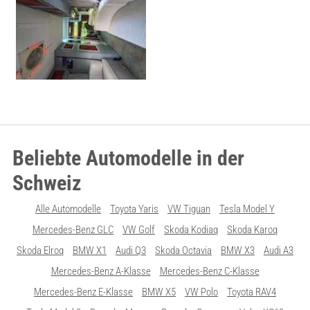
Beliebte Automodelle in der
Schweiz
Alle Automodelle
Toyota Yaris
VW Tiguan
Tesla Model Y
Mercedes-Benz GLC
VW Golf
Skoda Kodiaq
Skoda Karoq
Skoda Elroq
BMW X1
Audi Q3
Skoda Octavia
BMW X3
Audi A3
Mercedes-Benz A-Klasse
Mercedes-Benz C-Klasse
Mercedes-Benz E-Klasse
BMW X5
VW Polo
Toyota RAV4