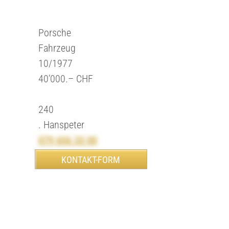
Porsche
Fahrzeug
10/1977
40’000.– CHF
240
. Hanspeter
079 656 33 00