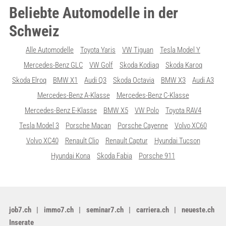
Beliebte Automodelle in der
Schweiz
Alle Automodelle
Toyota Yaris
VW Tiguan
Tesla Model Y
Mercedes-Benz GLC
VW Golf
Skoda Kodiaq
Skoda Karoq
Skoda Elroq
BMW X1
Audi Q3
Skoda Octavia
BMW X3
Audi A3
Mercedes-Benz A-Klasse
Mercedes-Benz C-Klasse
Mercedes-Benz E-Klasse
BMW X5
VW Polo
Toyota RAV4
Tesla Model 3
Porsche Macan
Porsche Cayenne
Volvo XC60
Volvo XC40
Renault Clio
Renault Captur
Hyundai Tucson
Hyundai Kona
Skoda Fabia
Porsche 911
job7.ch
immo7.ch
seminar7.ch
carriera.ch
neueste.ch
Inserate