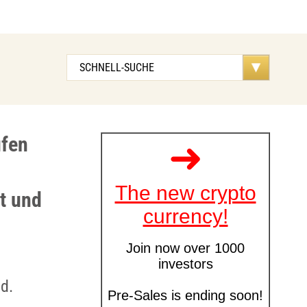
ufen
t und
d.