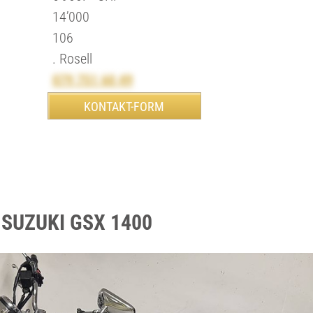
14’000
106
. Rosell
079 751 60 49
n SUZUKI GSX 1400