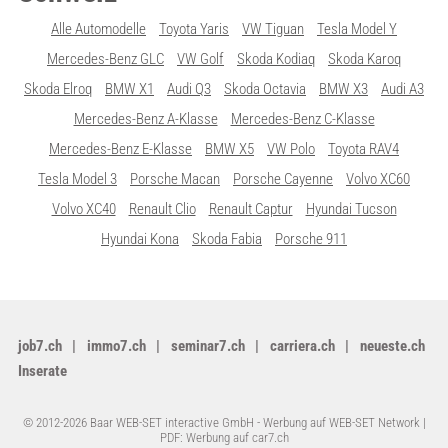
Alle Automodelle
Toyota Yaris
VW Tiguan
Tesla Model Y
Mercedes-Benz GLC
VW Golf
Skoda Kodiaq
Skoda Karoq
Skoda Elroq
BMW X1
Audi Q3
Skoda Octavia
BMW X3
Audi A3
Mercedes-Benz A-Klasse
Mercedes-Benz C-Klasse
Mercedes-Benz E-Klasse
BMW X5
VW Polo
Toyota RAV4
Tesla Model 3
Porsche Macan
Porsche Cayenne
Volvo XC60
Volvo XC40
Renault Clio
Renault Captur
Hyundai Tucson
Hyundai Kona
Skoda Fabia
Porsche 911
job7.ch
immo7.ch
seminar7.ch
carriera.ch
neueste.ch
Inserate
© 2012-2026 Baar WEB-SET interactive GmbH -
Werbung auf WEB-SET Network
|
PDF: Werbung auf car7.ch