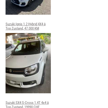
Suzuki Ignis 1.2 Hybrid 4X4 â
Top Zustand, 47.000 KM
Suzuki SX4 S-Cross 1.4T 4x4 â
Top Zustand, 19990 CHF