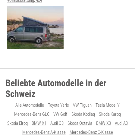
Vollausstattung, 4x4
Beliebte Automodelle in der
Schweiz
Alle Automodelle
Toyota Yaris
VW Tiguan
Tesla Model Y
Mercedes-Benz GLC
VW Golf
Skoda Kodiaq
Skoda Karoq
Skoda Elroq
BMW X1
Audi Q3
Skoda Octavia
BMW X3
Audi A3
Mercedes-Benz A-Klasse
Mercedes-Benz C-Klasse