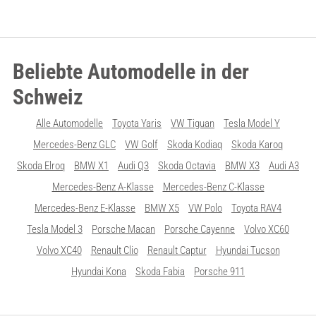
Beliebte Automodelle in der
Schweiz
Alle Automodelle
Toyota Yaris
VW Tiguan
Tesla Model Y
Mercedes-Benz GLC
VW Golf
Skoda Kodiaq
Skoda Karoq
Skoda Elroq
BMW X1
Audi Q3
Skoda Octavia
BMW X3
Audi A3
Mercedes-Benz A-Klasse
Mercedes-Benz C-Klasse
Mercedes-Benz E-Klasse
BMW X5
VW Polo
Toyota RAV4
Tesla Model 3
Porsche Macan
Porsche Cayenne
Volvo XC60
Volvo XC40
Renault Clio
Renault Captur
Hyundai Tucson
Hyundai Kona
Skoda Fabia
Porsche 911