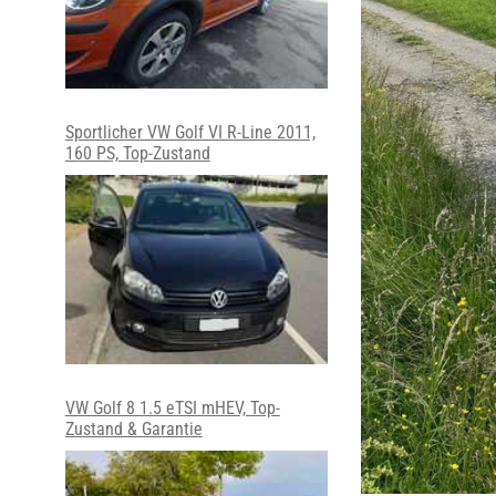
Sportlicher VW Golf VI R-Line 2011,
160 PS, Top-Zustand
VW Golf 8 1.5 eTSI mHEV, Top-
Zustand & Garantie