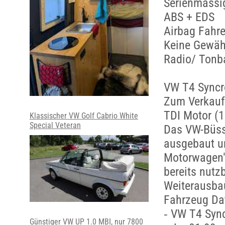
Serienmässi
ABS + EDS
Airbag Fahre
Keine Gewäh
Radio/ Tonb
VW T4 Syncr
Zum Verkauf 
TDI Motor (1
Klassischer VW Golf Cabrio White
Special Veteran
Das VW-Büssl
ausgebaut u
Motorwagen" 
bereits nutzb
Weiterausba
Fahrzeug Da
⁃ VW T4 Sync
Günstiger VW UP 1.0 MBI, nur 7800