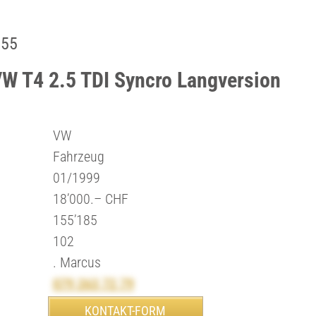
155
VW T4 2.5 TDI Syncro Langversion
VW
Fahrzeug
01/1999
18’000.– CHF
155’185
102
. Marcus
079 263 72 79