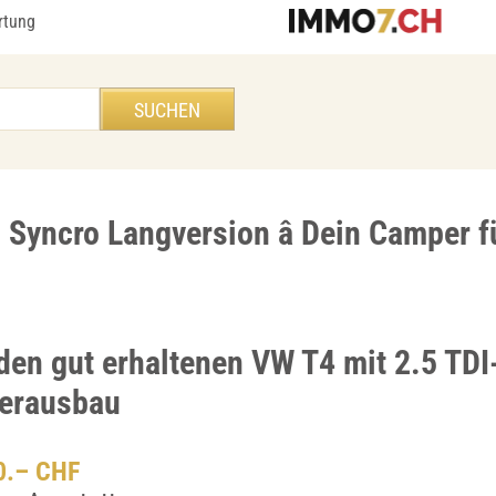
rtung
 Syncro Langversion â Dein Camper f
den gut erhaltenen VW T4 mit 2.5 TD
erausbau
00.– CHF