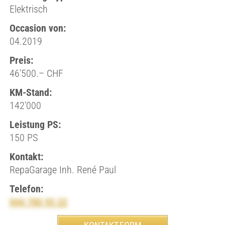
Elektrisch
Occasion von:
04.2019
Preis:
46’500.– CHF
KM-Stand:
142’000
Leistung PS:
150 PS
Kontakt:
RepaGarage Inh. René Paul
Telefon:
044 780 93 22