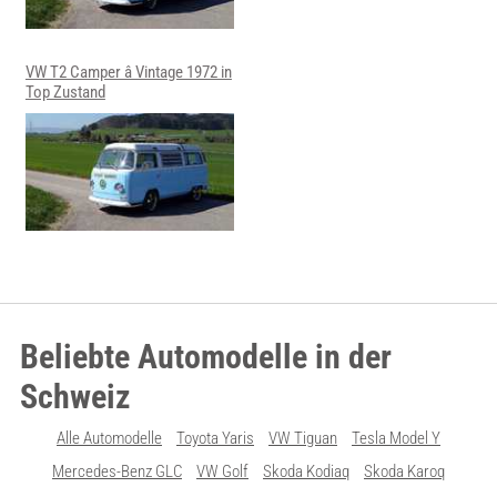
VW T2 Camper â Vintage 1972 in
Top Zustand
Beliebte Automodelle in der
Schweiz
Alle Automodelle
Toyota Yaris
VW Tiguan
Tesla Model Y
Mercedes-Benz GLC
VW Golf
Skoda Kodiaq
Skoda Karoq