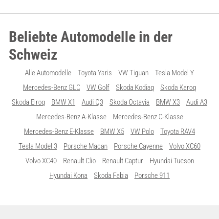
Beliebte Automodelle in der
Schweiz
Alle Automodelle
Toyota Yaris
VW Tiguan
Tesla Model Y
Mercedes-Benz GLC
VW Golf
Skoda Kodiaq
Skoda Karoq
Skoda Elroq
BMW X1
Audi Q3
Skoda Octavia
BMW X3
Audi A3
Mercedes-Benz A-Klasse
Mercedes-Benz C-Klasse
Mercedes-Benz E-Klasse
BMW X5
VW Polo
Toyota RAV4
Tesla Model 3
Porsche Macan
Porsche Cayenne
Volvo XC60
Volvo XC40
Renault Clio
Renault Captur
Hyundai Tucson
Hyundai Kona
Skoda Fabia
Porsche 911